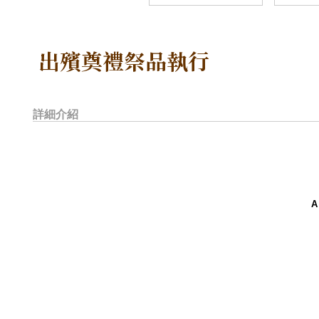
出殯奠禮祭品執行
詳細介紹
A