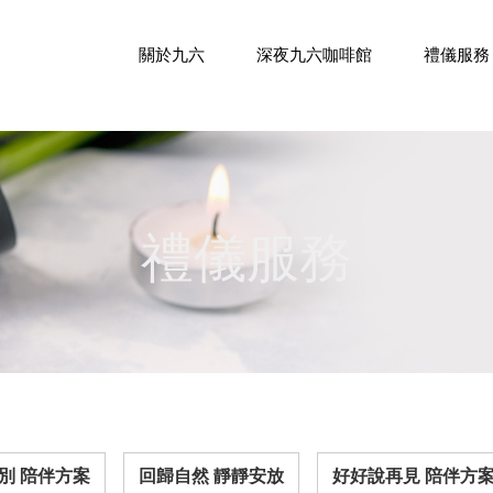
關於九六
深夜九六咖啡館
禮儀服務
禮儀服務
別 陪伴方案
回歸自然 靜靜安放
好好說再見 陪伴方