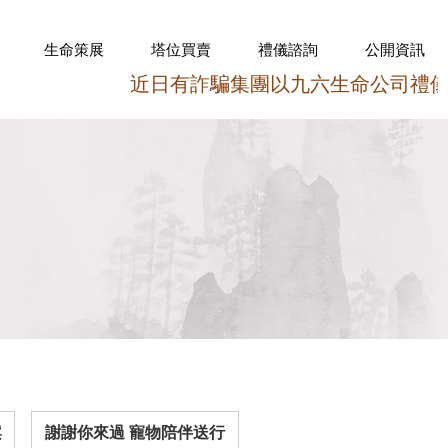
生命策展
塔位買賣
禮儀諮詢
公開資訊
近日有詐騙集團以九六生命公司禮儀契約的
案
謝謝你來過 寵物陪伴送行